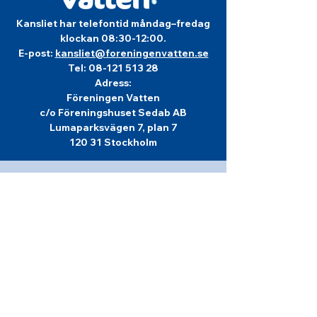
Kansliet har telefontid måndag–fredag
klockan 08:30-12:00.
E-post:
kansliet@foreningenvatten.se
Tel:
08-121 513 28
Adress:
Föreningen Vatten
c/o Föreningshuset Sedab AB
Lumaparksvägen 7, plan 7
120 31 Stockholm
Info om
Föreningen Vatten
Föreningen Vatten bildades år 1944 och är
en rikstäckande ideell, politiskt obunden
förening för kunskap om vatten och
vattenvård, för vår gemensamma miljö.
Föreningen Vattens viktigaste uppgifter är
att arrangera tvärprofessionella möten för
förkovran och debatt, konferenser för
bredd och spetskompetens.