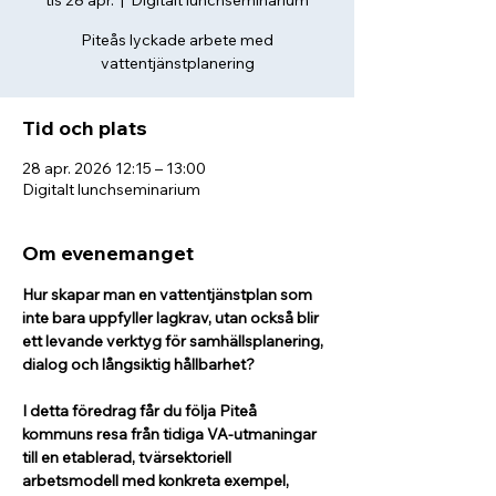
tis 28 apr.
  |  
Digitalt lunchseminarium
Piteås lyckade arbete med
vattentjänstplanering
Tid och plats
28 apr. 2026 12:15 – 13:00
Digitalt lunchseminarium
Om evenemanget
Hur skapar man en vattentjänstplan som 
inte bara uppfyller lagkrav, utan också blir 
ett levande verktyg för samhällsplanering, 
dialog och långsiktig hållbarhet? 
I detta föredrag får du följa Piteå 
kommuns resa från tidiga VA-utmaningar 
till en etablerad, tvärsektoriell 
arbetsmodell med konkreta exempel, 