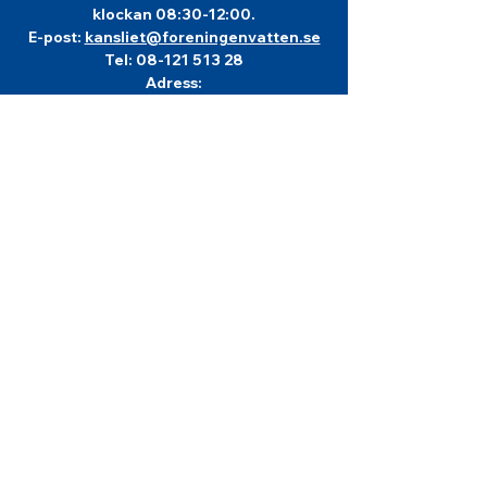
klockan 08:30-12:00.
E-post:
kansliet@foreningenvatten.se
Tel:
08-121 513 28
Adress:
Föreningen Vatten
c/o Föreningshuset Sedab AB
Lumaparksvägen 7, plan 7
120 31 Stockholm
Info om
Föreningen Vatten
Föreningen Vatten bildades år 1944 och är
en rikstäckande ideell, politiskt obunden
förening för kunskap om vatten och
vattenvård, för vår gemensamma miljö.
Föreningen Vattens viktigaste uppgifter är
att arrangera tvärprofessionella möten för
förkovran och debatt, konferenser för
bredd och spetskompetens.
Återkommande arrangemang