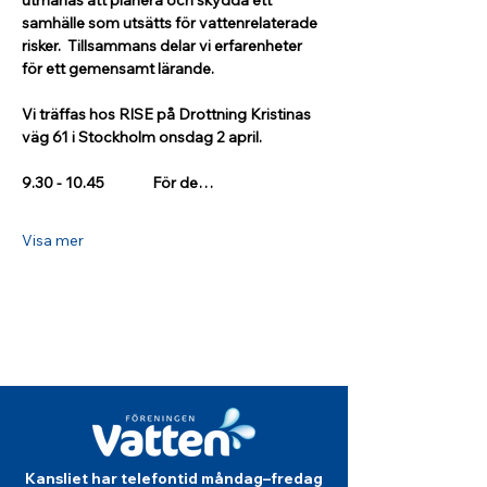
utmanas att planera och skydda ett 
samhälle som utsätts för vattenrelaterade 
risker.  Tillsammans delar vi erfarenheter 
för ett gemensamt lärande. 
Vi träffas hos RISE på Drottning Kristinas 
väg 61 i Stockholm onsdag 2 april.
9.30 - 10.45 	För de…
Visa mer
Kansliet har telefontid måndag–fredag