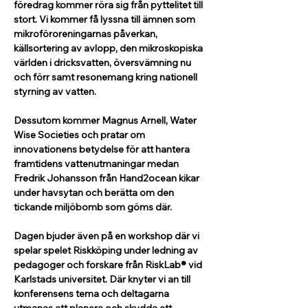
föredrag kommer röra sig från pyttelitet till 
stort. Vi kommer få lyssna till ämnen som 
mikroföroreningarnas påverkan, 
källsortering av avlopp, den mikroskopiska 
världen i dricksvatten, översvämning nu 
och förr samt resonemang kring nationell 
styrning av vatten. 
Dessutom kommer Magnus Arnell, Water 
Wise Societies och pratar om 
innovationens betydelse för att hantera 
framtidens vattenutmaningar medan 
Fredrik Johansson från
Hand2ocean kikar 
under havsytan och berätta om den 
tickande miljöbomb som göms där.
Dagen bjuder även på en workshop där vi 
spelar spelet Riskköping under ledning av 
pedagoger och forskare från RiskLab® vid 
Karlstads universitet. Där knyter vi an till 
konferensens tema och deltagarna 