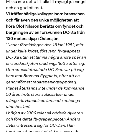
Missa inte detta tillfälle till mysigt julmingel 
och en god bit mat.
Vi träffar härliga kollegor inom branschen 
och får även den unika möjligheten att 
höra Olof Nilsson berätta om fyndet och 
bärgningen av en försvunnen DC-3:a från 
130 meters djup i Östersjön.
"
Under förmiddagen den 13 juni 1952, mitt 
under kalla kriget, försvann flygvapnets 
DC-3:a utan att lämna några andra spår än 
en sönderskjuten räddningsflotte efter sig. 
Den specialutrustade DC-3:an var på väg 
hem mot Bromma flygplats, efter att ha 
genomfört ett radarspaningsuppdrag. 
Planet återfanns inte under de kommande 
50 åren trots stora sökinsatser under 
många år. Händelsen lämnade anhöriga 
utan besked.
I början av 2000 talet så började dykaren 
och före detta flygvapenpiloten Anders 
Jallai intressera sig för DC-3:an. Han 
forskade efter nya ledtrådar i arkiv och…