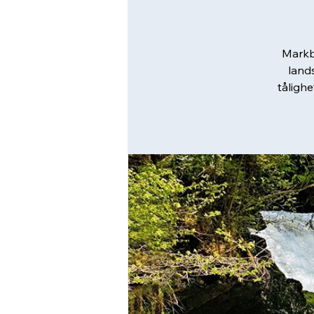
Markb
land
tålighe