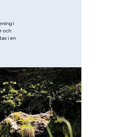
ning i
r och
tas i en