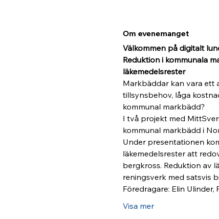
Om evenemanget
Välkommen på digitalt lun
Reduktion i kommunala ma
läkemedelsrester
Markbäddar kan vara ett a
tillsynsbehov, låga kostna
kommunal markbädd? 
I två projekt med MittSve
kommunal markbädd i Nor
Under presentationen komm
läkemedelsrester att redo
bergkross. Reduktion av 
reningsverk med satsvis b
Föredragare: Elin Ulinder,
Visa mer