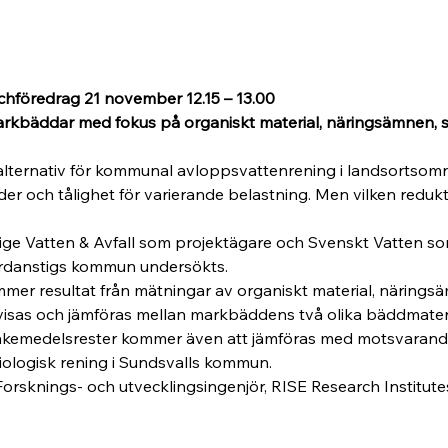
chföredrag 21 november 12.15 – 13.00
rkbäddar med fokus på organiskt material, näringsämnen, 
lternativ för kommunal avloppsvattenrening i landsortsomr
der och tålighet för varierande belastning. Men vilken redukt
rige Vatten & Avfall som projektägare och Svenskt Vatten so
danstigs kommun undersökts. 
er resultat från mätningar av organiskt material, närings
visas och jämföras mellan markbäddens två olika bäddmateri
läkemedelsrester kommer även att jämföras med motsvarande
iologisk rening i Sundsvalls kommun.
 Forsknings- och utvecklingsingenjör, RISE Research Institut