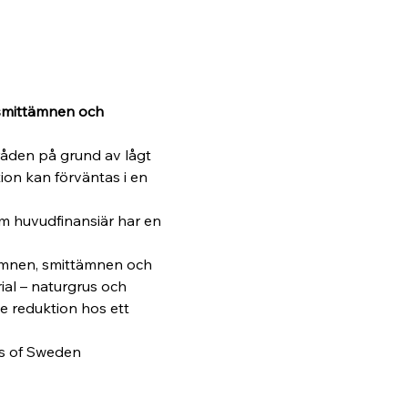
smittämnen och 
åden på grund av lågt 
ion kan förväntas i en 
m huvudfinansiär har en 
ämnen, smittämnen och 
al – naturgrus och 
 reduktion hos ett 
es of Sweden