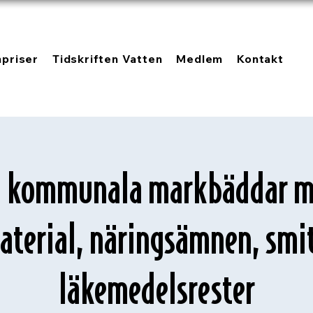
npriser
Tidskriften Vatten
Medlem
Kontakt
i kommunala markbäddar m
aterial, näringsämnen, sm
läkemedelsrester