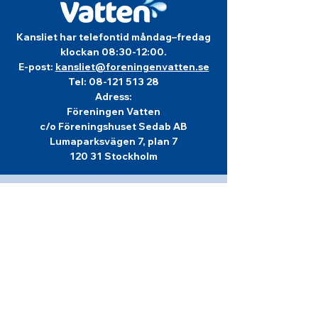
Kansliet har telefontid måndag–fredag
klockan 08:30-12:00.
E-post:
kansliet@foreningenvatten.se
Tel:
08-121 513 28
Adress:
Föreningen Vatten
c/o Föreningshuset Sedab AB
Lumaparksvägen 7, plan 7
120 31 Stockholm
Info om
Föreningen Vatten
Föreningen Vatten bildades år 1944 och är
en rikstäckande ideell, politiskt obunden
förening för kunskap om vatten och
vattenvård, för vår gemensamma miljö.
Föreningen Vattens viktigaste uppgifter är
att arrangera tvärprofessionella möten för
förkovran och debatt, konferenser för