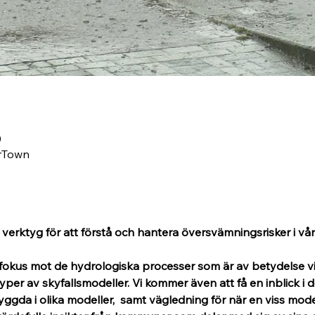
0
erTown
a verktyg för att förstå och hantera översvämningsrisker i vå
 fokus mot de hydrologiska processer som är av betydelse vi
a typer av skyfallsmodeller. Vi kommer även att få en inblick 
ggda i olika modeller,  samt vägledning för när en viss mode