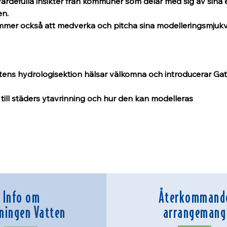
ärdefulla insikter från kommuner som delar med sig av sina 
n. 
er också att medverka och pitcha sina modelleringsmjukva
ttens hydrologisektion hälsar välkomna och introducerar Ga
n till städers ytavrinning och hur den kan modelleras
Info om
Återkommand
ningen Vatten
arrangemang