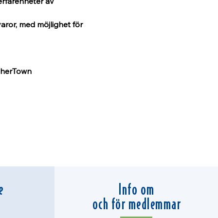
erfarenheter av 
ror, med möjlighet för 
therTown 
e
Info om
och för medlemmar