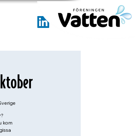
oktober
Sverige
r?
du kom
gissa