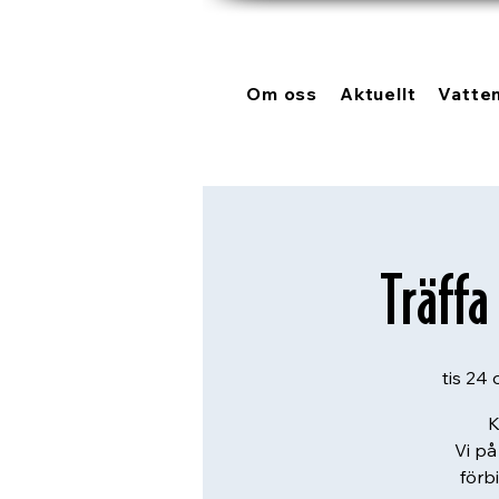
Om oss
Aktuellt
Vatte
Träffa
tis 24 
K
Vi på
förb