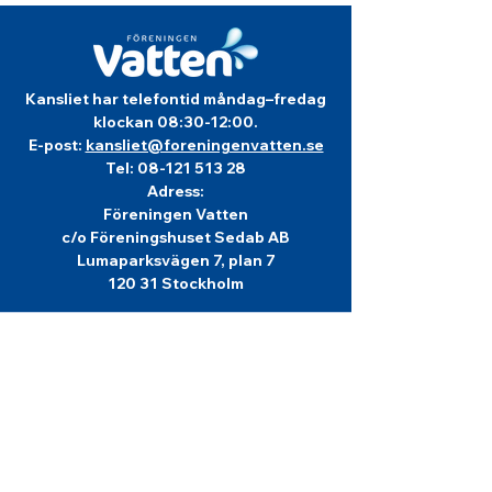
Kansliet har telefontid måndag–fredag
klockan 08:30-12:00.
E-post:
kansliet@foreningenvatten.se
Tel:
08-121 513 28
Adress:
Föreningen Vatten
c/o Föreningshuset Sedab AB
Lumaparksvägen 7, plan 7
120 31 Stockholm
Info om
Föreningen Vatten
Föreningen Vatten bildades år 1944 och är
en rikstäckande ideell, politiskt obunden
förening för kunskap om vatten och
vattenvård, för vår gemensamma miljö.