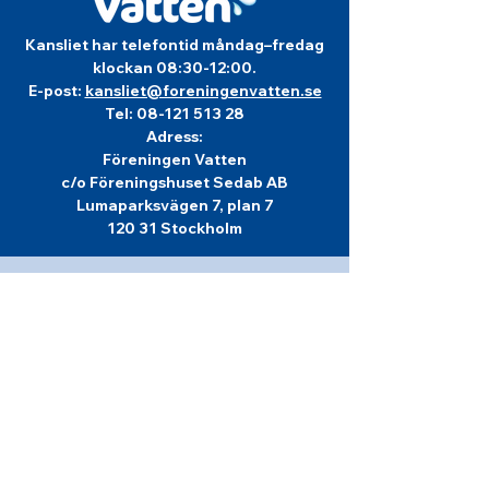
Kansliet har telefontid måndag–fredag
klockan 08:30-12:00.
E-post:
kansliet@foreningenvatten.se
Tel:
08-121 513 28
Adress:
Föreningen Vatten
c/o Föreningshuset Sedab AB
Lumaparksvägen 7, plan 7
120 31 Stockholm
Info om
Föreningen Vatten
Föreningen Vatten bildades år 1944 och är
en rikstäckande ideell, politiskt obunden
förening för kunskap om vatten och
vattenvård, för vår gemensamma miljö.
Föreningen Vattens viktigaste uppgifter är
att arrangera tvärprofessionella möten för
förkovran och debatt, konferenser för
bredd och spetskompetens.